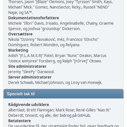
Thorsen, Jason "JBlaze" Clemons, Joey "Tyrsson" Smith, Kays,
Michael "Mick." Gomez, NanoSector, Ricky., Russell "NEND"
Najar, og SA™.
Dokumentationsforfattere
Michele "Illori" Davis, Irisado, AngelinaBelle, Chainy, Graeme
Spence, og Joshua "groundup" Dickerson.
Oversættere
Nikola "Dzonny" Novaković, m4z, Francisco "d3vcho"
Domínguez, Robert Monden, og Relyana.
Marketing
Adish "(F.L.A.M.E.R)" Patel, Bryan "Runic" Deakin, Marcus
"cσσкιє мσηѕтєя" Forsberg, og Ralph "[n3rve]" Otowo.
Site administratorer
Jeremy "SleePy" Darwood.
Server administratorer
Derek Schwab, Michael Johnson, og Liroy van Hoewijk.
Specielt tak til
Rådgivende udviklere
albertlast; Brett Flannigan; Mark Rose; René-Gilles "Nao 尚"
Deberdt; tinoest; og alle, der
bidrog på GitHub
.
Betatestere
De uvurderlige få, der utrætteligt finder fejl, giver feedback og