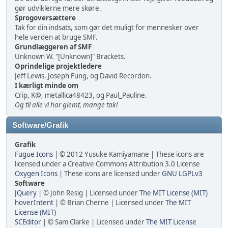
gør udviklerne mere skøre.
Sprogoversættere
Tak for din indsats, som gør det muligt for mennesker over
hele verden at bruge SMF.
Grundlæggeren af SMF
Unknown W. "[Unknown]" Brackets.
Oprindelige projektledere
Jeff Lewis, Joseph Fung, og David Recordon.
I kærligt minde om
Crip, K@, metallica48423, og Paul_Pauline.
Og til alle vi har glemt, mange tak!
Software/Grafik
Grafik
Fugue Icons
| © 2012 Yusuke Kamiyamane | These icons are
licensed under a Creative Commons Attribution 3.0 License
Oxygen Icons
| These icons are licensed under
GNU LGPLv3
Software
JQuery
| © John Resig | Licensed under
The MIT License (MIT)
hoverIntent
| © Brian Cherne | Licensed under
The MIT
License (MIT)
SCEditor
| © Sam Clarke | Licensed under
The MIT License