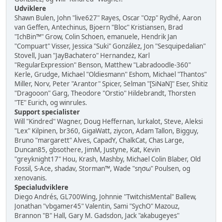
Udviklere
Shawn Bulen, John "live627" Rayes, Oscar "Ozp" Rydhé, Aaron
van Geffen, Antechinus, Bjoern "Bloc" Kristiansen, Brad
"IchBin™" Grow, Colin Schoen, emanuele, Hendrik Jan
"Compuart" Visser, Jessica "Suki" González, Jon "Sesquipedalian"
Stovell, Juan "JayBachatero" Hernandez, Karl
"RegularExpression" Benson, Matthew "Labradoodle-360"
Kerle, Grudge, Michael "Oldiesmann" Eshom, Michael "Thantos"
Miller, Norv, Peter "Arantor" Spicer, Selman "[SiNaN]" Eser, Shitiz
"Dragooon" Garg, Theodore "Orstio" Hildebrandt, Thorsten
"TE" Eurich, og winrules.
Support specialister
Will "Kindred" Wagner, Doug Heffernan, lurkalot, Steve, Aleksi
"Lex" Kilpinen, br360, GigaWatt, ziycon, Adam Tallon, Bigguy,
Bruno "margarett" Alves, CapadY, ChalkCat, Chas Large,
Duncan85, gbsothere, JimM, Justyne, Kat, Kevin
"greyknight17" Hou, Krash, Mashby, Michael Colin Blaber, Old
Fossil, S-Ace, shadav, Storman™, Wade "sησω" Poulsen, og
xenovanis.
Specialudviklere
Diego Andrés, GL700Wing, Johnnie "TwitchisMental" Ballew,
Jonathan "vbgamer45" Valentin, Sami "SychO" Mazouz,
Brannon "B" Hall, Gary M. Gadsdon, Jack "akabugeyes"