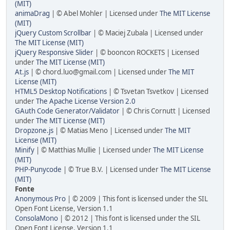
(MIT)
animaDrag
| © Abel Mohler | Licensed under
The MIT License
(MIT)
jQuery Custom Scrollbar
| © Maciej Zubala | Licensed under
The MIT License (MIT)
jQuery Responsive Slider
| © booncon ROCKETS | Licensed
under
The MIT License (MIT)
At.js
| © chord.luo@gmail.com | Licensed under
The MIT
License (MIT)
HTML5 Desktop Notifications
| © Tsvetan Tsvetkov | Licensed
under
The Apache License Version 2.0
GAuth Code Generator/Validator
| © Chris Cornutt | Licensed
under
The MIT License (MIT)
Dropzone.js
| © Matias Meno | Licensed under
The MIT
License (MIT)
Minify
| © Matthias Mullie | Licensed under
The MIT License
(MIT)
PHP-Punycode
| © True B.V. | Licensed under
The MIT License
(MIT)
Fonte
Anonymous Pro
| © 2009 | This font is licensed under the SIL
Open Font License, Version 1.1
ConsolaMono
| © 2012 | This font is licensed under the SIL
Open Font License, Version 1.1