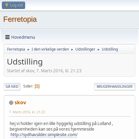
Log ind
Ferretopia
Hovedmenu
Ferretopia
I den virkelige verden
Udstillinger
Udstilling
►
►
►
Udstilling
Startet af skov, 7. Marts 2016, kl. 21:23
Sider
1
GÅ NED
BRUGERHANDLINGER
skov
7. Marts 2016, kl. 21:23
hej vi holder igen en lille hyggelig udstilling på Lolland ,
begivenheden kan ses på vores hjemmeside
http://sydhavsilder.simplesite.com/