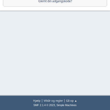
Glemt din adgangskode?
|
|
Hjælp
Vilkår og regler
Gå op ▲
,
SMF 2.1.4 © 2023
Simple Machines