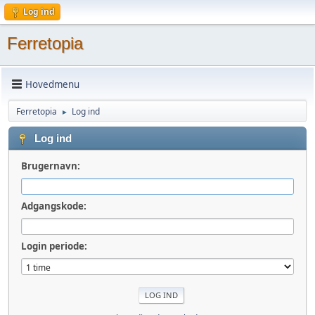
Log ind
Ferretopia
Hovedmenu
Ferretopia
Log ind
►
Log ind
Brugernavn:
Adgangskode:
Login periode: