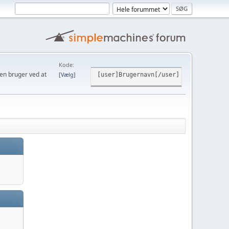
Kode
den bruger ved at
Vælg
[user]Brugernavn[/user]