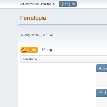
Velkommen til
Ferretopia
.
Log ind
Ferretopia
6. August 2026, kl. 10:41
Hjem
Søg
Ferretopia
Adva
L