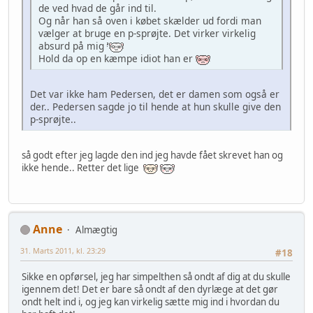
de ved hvad de går ind til.
Og når han så oven i købet skælder ud fordi man
vælger at bruge en p-sprøjte. Det virker virkelig
absurd på mig
Hold da op en kæmpe idiot han er
Det var ikke ham Pedersen, det er damen som også er
der.. Pedersen sagde jo til hende at hun skulle give den
p-sprøjte..
så godt efter jeg lagde den ind jeg havde fået skrevet han og
ikke hende.. Retter det lige
Anne
Almægtig
31. Marts 2011, kl. 23:29
#18
Sikke en opførsel, jeg har simpelthen så ondt af dig at du skulle
igennem det! Det er bare så ondt af den dyrlæge at det gør
ondt helt ind i, og jeg kan virkelig sætte mig ind i hvordan du