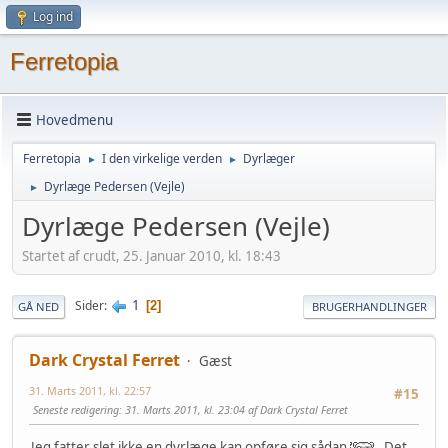
Log ind
Ferretopia
Hovedmenu
Ferretopia
I den virkelige verden
Dyrlæger
►
►
Dyrlæge Pedersen (Vejle)
►
Dyrlæge Pedersen (Vejle)
Startet af crudt, 25. Januar 2010, kl. 18:43
1
Sider
2
GÅ NED
BRUGERHANDLINGER
Dark Crystal Ferret
Gæst
31. Marts 2011, kl. 22:57
#15
Seneste redigering
: 31. Marts 2011, kl. 23:04 af Dark Crystal Ferret
Jeg fatter slet ikke en dyrlæge kan opføre sig sådan
. Det