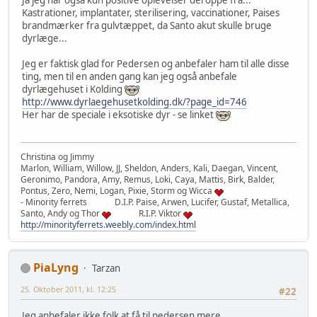
Ja jeg har også kun positive oplevelser deroppe fra...
Kastrationer, implantater, sterilisering, vaccinationer, Paises
brandmærker fra gulvtæppet, da Santo akut skulle bruge
dyrlæge...
Jeg er faktisk glad for Pedersen og anbefaler ham til alle disse
ting, men til en anden gang kan jeg også anbefale
dyrlægehuset i Kolding
http://www.dyrlaegehusetkolding.dk/?page_id=746
Her har de speciale i eksotiske dyr - se linket
Christina og Jimmy
Marlon, William, Willow, JJ, Sheldon, Anders, Kali, Daegan, Vincent,
Geronimo, Pandora, Amy, Remus, Loki, Caya, Mattis, Birk, Balder,
Pontus, Zero, Nemi, Logan, Pixie, Storm og Wicca
- Minority ferrets D.I.P. Paise, Arwen, Lucifer, Gustaf, Metallica,
Santo, Andy og Thor
R.I.P. Viktor
http://minorityferrets.weebly.com/index.html
PiaLyng
Tarzan
25. Oktober 2011, kl. 12:25
#22
Jeg anbefaler ikke folk at få til pedersen mere.