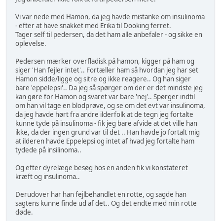
Vi var nede med Hamon, da jeg havde mistanke om insulinoma
- efter at have snakket med Erika til Dooking ferret.
Tager self til pedersen, da det ham alle anbefaler - og sikke en
oplevelse.
Pedersen mærker overfladisk på hamon, kigger på ham og
siger 'Han fejler intet'.. Fortæller ham så hvordan jeg har set
Hamon sidde/ligge og sitre og ikke reagere.. Og han siger
bare 'eppelepsi'.. Da jeg så spørger om der er det mindste jeg
kan gøre for Hamon og svaret var bare 'nej'.. Spørger indtil
om han vil tage en blodprøve, og se om det evt var insulinoma,
da jeg havde hørt fra andre ilderfolk at de tegn jeg fortalte
kunne tyde på insulinoma - fik jeg bare afvide at det ville han
ikke, da der ingen grund var til det .. Han havde jo fortalt mig
at ilderen havde Eppelepsi og intet af hvad jeg fortalte ham
tydede på insilinoma..
Og efter dyrelæge besøg hos en anden fik vi konstateret
kræft og insulinoma..
Derudover har han fejlbehandlet en rotte, og sagde han
sagtens kunne finde ud af det.. Og det endte med min rotte
døde.