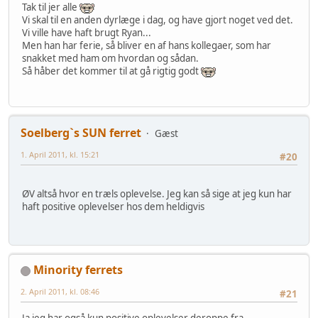
Tak til jer alle
Vi skal til en anden dyrlæge i dag, og have gjort noget ved det.
Vi ville have haft brugt Ryan...
Men han har ferie, så bliver en af hans kollegaer, som har
snakket med ham om hvordan og sådan.
Så håber det kommer til at gå rigtig godt
Soelberg`s SUN ferret
Gæst
1. April 2011, kl. 15:21
#20
ØV altså hvor en træls oplevelse. Jeg kan så sige at jeg kun har
haft positive oplevelser hos dem heldigvis
Minority ferrets
2. April 2011, kl. 08:46
#21