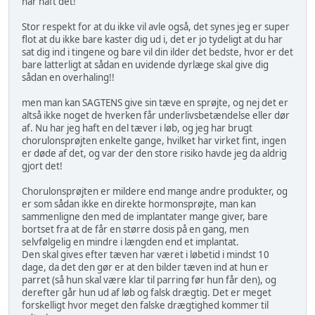
har haft det!
Stor respekt for at du ikke vil avle også, det synes jeg er super
flot at du ikke bare kaster dig ud i, det er jo tydeligt at du har
sat dig ind i tingene og bare vil din ilder det bedste, hvor er det
bare latterligt at sådan en uvidende dyrlæge skal give dig
sådan en overhaling!!
men man kan SAGTENS give sin tæve en sprøjte, og nej det er
altså ikke noget de hverken får underlivsbetændelse eller dør
af. Nu har jeg haft en del tæver i løb, og jeg har brugt
chorulonsprøjten enkelte gange, hvilket har virket fint, ingen
er døde af det, og var der den store risiko havde jeg da aldrig
gjort det!
Chorulonsprøjten er mildere end mange andre produkter, og
er som sådan ikke en direkte hormonsprøjte, man kan
sammenligne den med de implantater mange giver, bare
bortset fra at de får en større dosis på en gang, men
selvfølgelig en mindre i længden end et implantat.
Den skal gives efter tæven har været i løbetid i mindst 10
dage, da det den gør er at den bilder tæven ind at hun er
parret (så hun skal være klar til parring før hun får den), og
derefter går hun ud af løb og falsk drægtig. Det er meget
forskelligt hvor meget den falske drægtighed kommer til